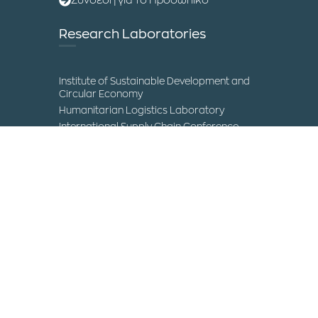
Σύνδεση για το Προσωπικό
Research Laboratories
Institute of Sustainable Development and
Circular Economy
Humanitarian Logistics Laboratory
International Supply Chain Conference
Museum of Science and Technology
Contact
IHU Campuses