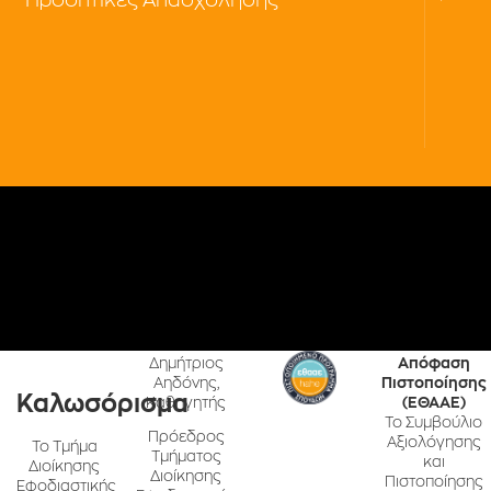
Δημήτριος
Απόφαση
Αηδόνης,
Πιστοποίησης
Καλωσόρισμα
Καθηγητής
(ΕΘΑΑΕ)
Το Συμβούλιο
Πρόεδρος
Αξιολόγησης
Το Τμήμα
Τμήματος
και
Διοίκησης
Διοίκησης
Πιστοποίησης
Εφοδιαστικής