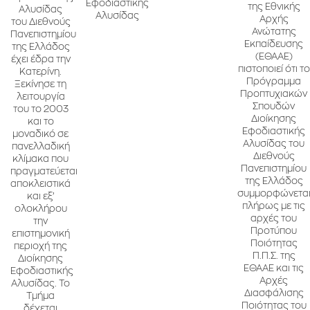
Εφοδιαστικής
της Εθνικής
Αλυσίδας
Αλυσίδας
Αρχής
του Διεθνούς
Ανώτατης
Πανεπιστημίου
Εκπαίδευσης
της Ελλάδος
(ΕΘΑΑΕ)
έχει έδρα την
πιστοποιεί ότι το
Κατερίνη.
Πρόγραμμα
Ξεκίνησε τη
Προπτυχιακών
λειτουργία
Σπουδών
του το 2003
Διοίκησης
και το
Εφοδιαστικής
μοναδικό σε
Αλυσίδας του
πανελλαδική
Διεθνούς
κλίμακα που
Πανεπιστημίου
πραγματεύεται
της Ελλάδος
αποκλειστικά
συμμορφώνετα
και εξ’
πλήρως με τις
ολοκλήρου
αρχές του
την
Προτύπου
επιστημονική
Ποιότητας
περιοχή της
Π.Π.Σ. της
Διοίκησης
ΕΘΑΑΕ και τις
Εφοδιαστικής
Αρχές
Αλυσίδας. Το
Διασφάλισης
Τμήμα
Ποιότητας του
δέχεται