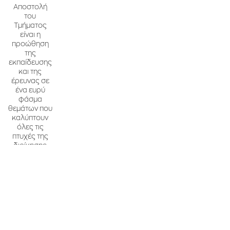
Αποστολή
του
Τμήματος
είναι η
προώθηση
της
εκπαίδευσης
και της
έρευνας σε
ένα ευρύ
φάσμα
θεμάτων που
καλύπτουν
όλες τις
πτυχές της
διοίκησης
εφοδιαστικής
αλυσίδας.
Από τη
σχεδίαση και
την εκτέλεση
μέχρι την
ανάλυση και
τη
βελτιστοποίηση,