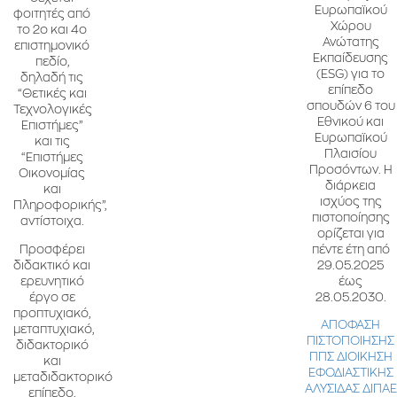
Ευρωπαϊκού
φοιτητές από
Χώρου
το 2ο και 4ο
Ανώτατης
επιστημονικό
Εκπαίδευσης
πεδίο,
(ESG) για το
δηλαδή τις
επίπεδο
“Θετικές και
σπουδών 6 του
Τεχνολογικές
Εθνικού και
Επιστήμες”
Ευρωπαϊκού
και τις
Πλαισίου
“Επιστήμες
Προσόντων. Η
Οικονομίας
διάρκεια
και
ισχύος της
Πληροφορικής”,
πιστοποίησης
αντίστοιχα.
ορίζεται για
πέντε έτη από
Προσφέρει
29.05.2025
διδακτικό και
έως
ερευνητικό
28.05.2030.
έργο σε
προπτυχιακό,
ΑΠΟΦΑΣΗ
μεταπτυχιακό,
ΠΙΣΤΟΠΟΙΗΣΗΣ
διδακτορικό
ΠΠΣ ΔΙΟΙΚΗΣΗ
και
ΕΦΟΔΙΑΣΤΙΚΗΣ
μεταδιδακτορικό
ΑΛΥΣΙΔΑΣ ΔΙΠΑΕ
επίπεδο.