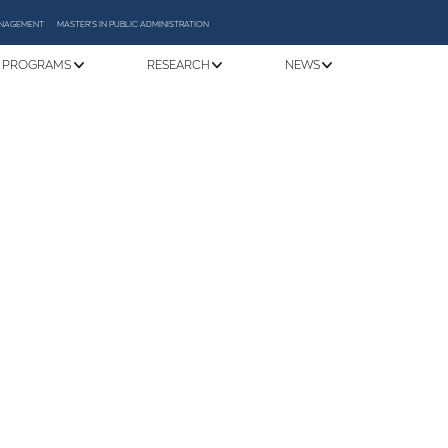
MANAGEMENT
MASTER'S IN PUBLIC ADMINISTRATION
 PROGRAMS
RESEARCH
NEWS
s: Χτίζοντας το Μέλλον της