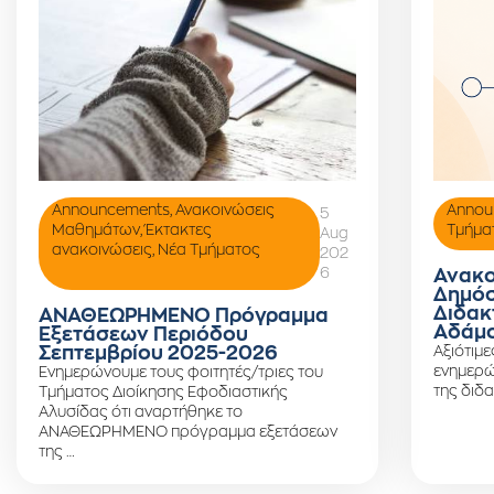
Announcements
,
Ανακοινώσεις
Annou
5
Μαθημάτων
,
Έκτακτες
Τμήμα
Aug
ανακοινώσεις
,
Νέα Τμήματος
202
6
Ανακο
Δημόσ
Διδακ
ΑΝΑΘΕΩΡΗΜΕΝΟ Πρόγραμμα
Αδάμο
Εξετάσεων Περιόδου
Σεπτεμβρίου 2025-2026
Αξιότιμε
ενημερώ
Ενημερώνουμε τους φοιτητές/τριες του
της διδα
Τμήματος Διοίκησης Εφοδιαστικής
Αλυσίδας ότι αναρτήθηκε το
ΑΝΑΘΕΩΡΗΜΕΝΟ πρόγραμμα εξετάσεων
της …