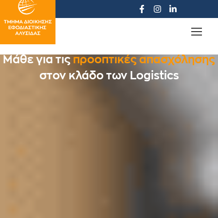
Μάθε για τις
προοπτικές απασχόλησης
Η
Κάνε τη
επιστημονική εξειδίκευση
Σπούδασε
σύγχρονη επιλογή
Διοίκηση
στον κλάδο των Logistics
αποτελεί την
Εφοδιαστικής Αλυσίδας
και ακολούθησε μια
πύλη
για την
αντιμετώπιση των αναγκών
επιτυχημένη καριέρα
στην Κατερίνη
στην αγορά