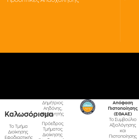
Δημήτριος
Απόφαση
Αηδόνης,
Πιστοποίησης
Καλωσόρισμα
Καθηγητής
(ΕΘΑΑΕ)
Το Συμβούλιο
Πρόεδρος
Αξιολόγησης
Το Τμήμα
Τμήματος
και
Διοίκησης
Διοίκησης
Πιστοποίησης
Εφοδιαστικής