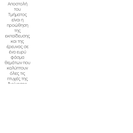
Αποστολή
του
Τμήματος
είναι η
προώθηση
της
εκπαίδευσης
και της
έρευνας σε
ένα ευρύ
φάσμα
θεμάτων που
καλύπτουν
όλες τις
πτυχές της
διοίκησης
εφοδιαστικής
αλυσίδας.
Από τη
σχεδίαση και
την εκτέλεση
μέχρι την
ανάλυση και
τη
βελτιστοποίηση,