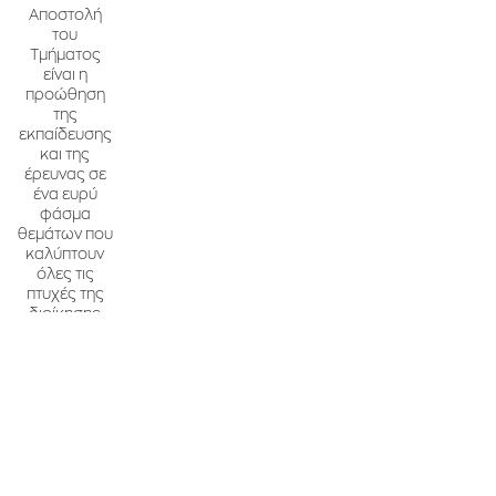
Αποστολή
του
Τμήματος
είναι η
προώθηση
της
εκπαίδευσης
και της
έρευνας σε
ένα ευρύ
φάσμα
θεμάτων που
καλύπτουν
όλες τις
πτυχές της
διοίκησης
εφοδιαστικής
αλυσίδας.
Από τη
σχεδίαση και
την εκτέλεση
μέχρι την
ανάλυση και
τη
βελτιστοποίηση,