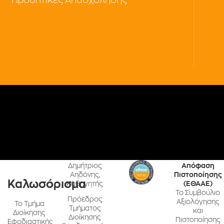
Δημήτριος
Απόφαση
Αηδόνης,
Πιστοποίησης
Καλωσόρισμα
Καθηγητής
(ΕΘΑΑΕ)
Το Συμβούλιο
Πρόεδρος
Αξιολόγησης
Το Τμήμα
Τμήματος
και
Διοίκησης
Διοίκησης
Πιστοποίησης
Εφοδιαστικής