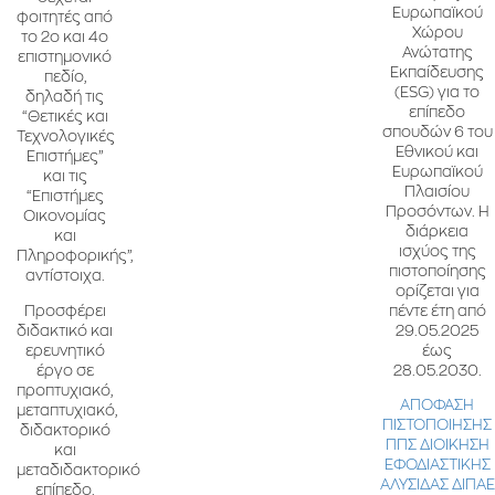
Ευρωπαϊκού
φοιτητές από
Χώρου
το 2ο και 4ο
Ανώτατης
επιστημονικό
Εκπαίδευσης
πεδίο,
(ESG) για το
δηλαδή τις
επίπεδο
“Θετικές και
σπουδών 6 του
Τεχνολογικές
Εθνικού και
Επιστήμες”
Ευρωπαϊκού
και τις
Πλαισίου
“Επιστήμες
Προσόντων. Η
Οικονομίας
διάρκεια
και
ισχύος της
Πληροφορικής”,
πιστοποίησης
αντίστοιχα.
ορίζεται για
πέντε έτη από
Προσφέρει
29.05.2025
διδακτικό και
έως
ερευνητικό
28.05.2030.
έργο σε
προπτυχιακό,
ΑΠΟΦΑΣΗ
μεταπτυχιακό,
ΠΙΣΤΟΠΟΙΗΣΗΣ
διδακτορικό
ΠΠΣ ΔΙΟΙΚΗΣΗ
και
ΕΦΟΔΙΑΣΤΙΚΗΣ
μεταδιδακτορικό
ΑΛΥΣΙΔΑΣ ΔΙΠΑΕ
επίπεδο.