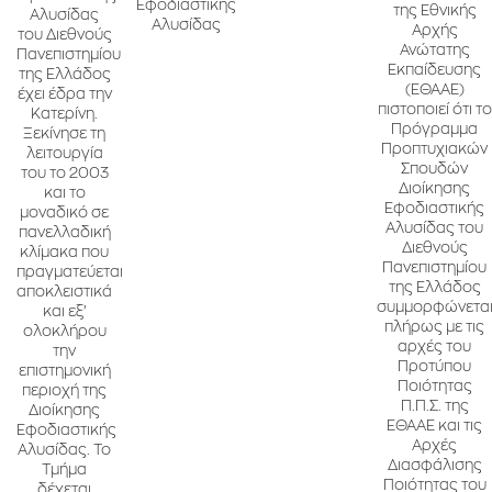
Εφοδιαστικής
της Εθνικής
Αλυσίδας
Αλυσίδας
Αρχής
του Διεθνούς
Ανώτατης
Πανεπιστημίου
Εκπαίδευσης
της Ελλάδος
(ΕΘΑΑΕ)
έχει έδρα την
πιστοποιεί ότι το
Κατερίνη.
Πρόγραμμα
Ξεκίνησε τη
Προπτυχιακών
λειτουργία
Σπουδών
του το 2003
Διοίκησης
και το
Εφοδιαστικής
μοναδικό σε
Αλυσίδας του
πανελλαδική
Διεθνούς
κλίμακα που
Πανεπιστημίου
πραγματεύεται
της Ελλάδος
αποκλειστικά
συμμορφώνετα
και εξ’
πλήρως με τις
ολοκλήρου
αρχές του
την
Προτύπου
επιστημονική
Ποιότητας
περιοχή της
Π.Π.Σ. της
Διοίκησης
ΕΘΑΑΕ και τις
Εφοδιαστικής
Αρχές
Αλυσίδας. Το
Διασφάλισης
Τμήμα
Ποιότητας του
δέχεται