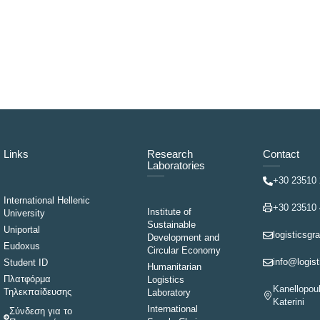
Links
Research
Contact
Laboratories
+30 23510
International Hellenic
+30 23510
Institute of
University
Sustainable
Uniportal
logisticsgr
Development and
Eudoxus
Circular Economy
info@logist
Student ID
Humanitarian
Πλατφόρμα
Logistics
Kanellopoul
Τηλεκπαίδευσης
Laboratory
Katerini
International
Σύνδεση για το