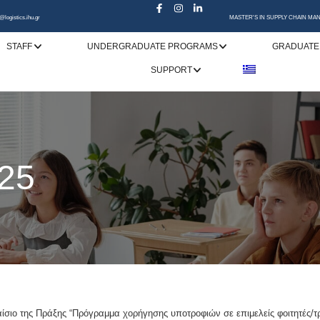
@logistics.ihu.gr
MASTER'S IN SUPPLY CHAIN M
STAFF
UNDERGRADUATE PROGRAMS
GRADUATE
SUPPORT
25
ιο της Πράξης “Πρόγραμμα χορήγησης υποτροφιών σε επιμελείς φοιτητές/τρ