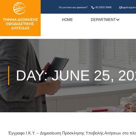
Do you have any questions?
+30 23510 20940
logisticsgram
HOME
DEPARTMENT
DAY: JUNE 25, 20
Έγγραφο Ι.K.Y. – Δημοσίευση Πρόσκλησης Υποβολής Αιτήσεων στο πλαίσ