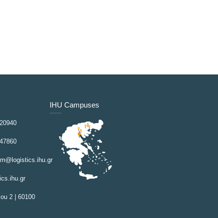
IHU Campuses
 20940
 47860
am@logistics.ihu.gr
ics.ihu.gr
ou 2 | 60100