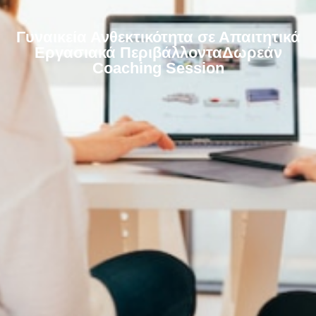
Γυναικεία Ανθεκτικότητα σε Απαιτητικά
Εργασιακά ΠεριβάλλονταΔωρεάν
Coaching Session